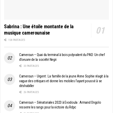
Sabrina : Une étoile montante de la
musique camerounaise
158 PARTAGES
Cameroun – Quai du terminal à bois polyvalent du PAD: Un chef
d’oeuvre de la société Negri
33 PARTAGES
Cameroun – Urgent : La famille de la jeune Anne Sophie réagit à la
vague des critiques et donne les mobiles l’ayant poussé à se
déshabiller
26 PARTAGES
Cameroun – Sénatoriales 2023 à Evodoula : Armand Ongolo
resserre les rangs pour la victoire du Rdpc