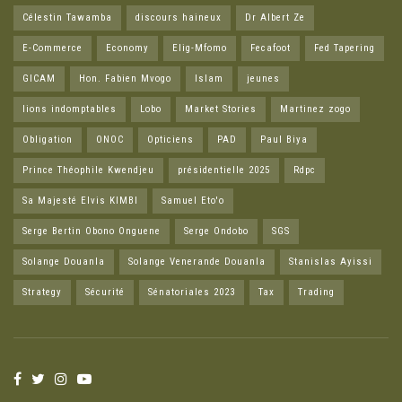
Célestin Tawamba
discours haineux
Dr Albert Ze
E-Commerce
Economy
Elig-Mfomo
Fecafoot
Fed Tapering
GICAM
Hon. Fabien Mvogo
Islam
jeunes
lions indomptables
Lobo
Market Stories
Martinez zogo
Obligation
ONOC
Opticiens
PAD
Paul Biya
Prince Théophile Kwendjeu
présidentielle 2025
Rdpc
Sa Majesté Elvis KIMBI
Samuel Eto'o
Serge Bertin Obono Onguene
Serge Ondobo
SGS
Solange Douanla
Solange Venerande Douanla
Stanislas Ayissi
Strategy
Sécurité
Sénatoriales 2023
Tax
Trading