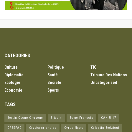
CATEGORIES
Culture
Politique
TIC
Diplomatie
Santé
Tribune Des Nations
Ecologie
Société
Uncategorized
Economie
Sports
TAGS
Bertin Obono Onguene
Bitcoin
Bome François
CAN U 17
CRESPAC
Cryptocurrencies
Cyrus Ngo'o
Célestin Bedzigui