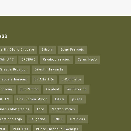
AGS
Bertin Obono Onguene
Bitcoin
Bome François
CAN U 17
CRESPAC
Cryptocurrencies
Cyrus Ngo'o
Célestin Bedzigui
Célestin Tawamba
discours haineux
Dr Albert Ze
E-Commerce
Economy
Elig-Mfomo
Fecafoot
Fed Tapering
GICAM
Hon. Fabien Mvogo
Islam
jeunes
lions indomptables
Lobo
Market Stories
Martinez zogo
Obligation
ONOC
Opticiens
PAD
Paul Biya
Prince Théophile Kwendjeu