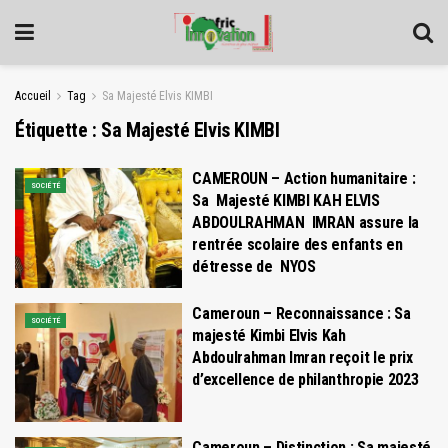
Accueil
Tag
Sa Majesté Elvis KIMBI
Étiquette :
Sa Majesté Elvis KIMBI
CAMEROUN – Action humanitaire :
SOCIÉTÉ
Sa Majesté KIMBI KAH ELVIS
ABDOULRAHMAN IMRAN assure la
rentrée scolaire des enfants en
détresse de NYOS
Cameroun – Reconnaissance : Sa
SOCIÉTÉ
majesté Kimbi Elvis Kah
Abdoulrahman Imran reçoit le prix
d’excellence de philanthropie 2023
Cameroun – Distinction : Sa majesté