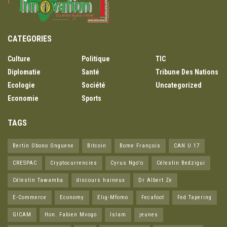
CATEGORIES
Culture
Politique
TIC
Diplomatie
Santé
Tribune Des Nations
Ecologie
Société
Uncategorized
Economie
Sports
TAGS
Bertin Obono Onguene
Bitcoin
Bome François
CAN U 17
CRESPAC
Cryptocurrencies
Cyrus Ngo'o
Célestin Bedzigui
Célestin Tawamba
discours haineux
Dr Albert Ze
E-Commerce
Economy
Elig-Mfomo
Fecafoot
Fed Tapering
GICAM
Hon. Fabien Mvogo
Islam
jeunes