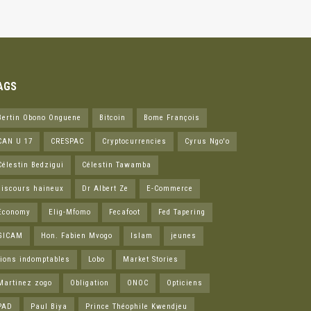
AGS
Bertin Obono Onguene
Bitcoin
Bome François
CAN U 17
CRESPAC
Cryptocurrencies
Cyrus Ngo'o
Célestin Bedzigui
Célestin Tawamba
discours haineux
Dr Albert Ze
E-Commerce
Economy
Elig-Mfomo
Fecafoot
Fed Tapering
GICAM
Hon. Fabien Mvogo
Islam
jeunes
lions indomptables
Lobo
Market Stories
Martinez zogo
Obligation
ONOC
Opticiens
PAD
Paul Biya
Prince Théophile Kwendjeu