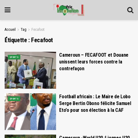
Accueil
Tag
Fecafoot
Étiquette :
Fecafoot
Cameroun – FECAFOOT et Douane
SPORTS
unissent leurs forces contre la
contrefaçon
Football africain : Le Maire de Lobo
SPORTS
Serge Bertin Obono félicite Samuel
Eto’o pour son élection à la CAF
Cameroun -World U20 :Lionnes U20