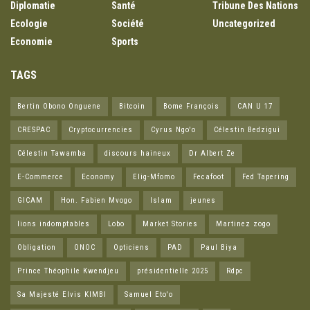
Diplomatie
Santé
Tribune Des Nations
Ecologie
Société
Uncategorized
Economie
Sports
TAGS
Bertin Obono Onguene
Bitcoin
Bome François
CAN U 17
CRESPAC
Cryptocurrencies
Cyrus Ngo'o
Célestin Bedzigui
Célestin Tawamba
discours haineux
Dr Albert Ze
E-Commerce
Economy
Elig-Mfomo
Fecafoot
Fed Tapering
GICAM
Hon. Fabien Mvogo
Islam
jeunes
lions indomptables
Lobo
Market Stories
Martinez zogo
Obligation
ONOC
Opticiens
PAD
Paul Biya
Prince Théophile Kwendjeu
présidentielle 2025
Rdpc
Sa Majesté Elvis KIMBI
Samuel Eto'o