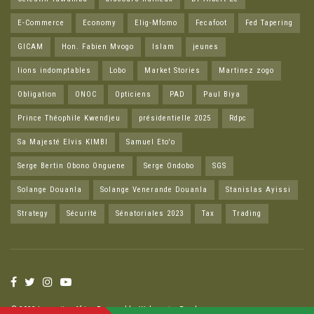
E-Commerce
Economy
Elig-Mfomo
Fecafoot
Fed Tapering
GICAM
Hon. Fabien Mvogo
Islam
jeunes
lions indomptables
Lobo
Market Stories
Martinez zogo
Obligation
ONOC
Opticiens
PAD
Paul Biya
Prince Théophile Kwendjeu
présidentielle 2025
Rdpc
Sa Majesté Elvis KIMBI
Samuel Eto'o
Serge Bertin Obono Onguene
Serge Ondobo
SGS
Solange Douanla
Solange Venerande Douanla
Stanislas Ayissi
Strategy
Sécurité
Sénatoriales 2023
Tax
Trading
© 2023 Innovation Afric - Powered by
Webmaster Freelance
.