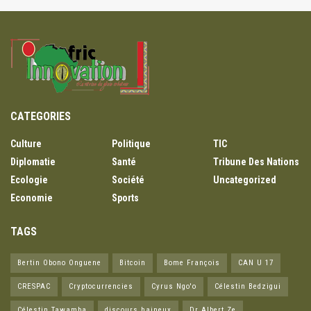
CATEGORIES
Culture
Politique
TIC
Diplomatie
Santé
Tribune Des Nations
Ecologie
Société
Uncategorized
Economie
Sports
TAGS
Bertin Obono Onguene
Bitcoin
Bome François
CAN U 17
CRESPAC
Cryptocurrencies
Cyrus Ngo'o
Célestin Bedzigui
Célestin Tawamba
discours haineux
Dr Albert Ze