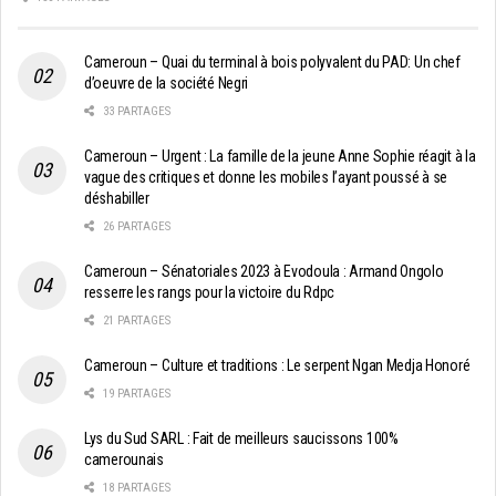
Cameroun – Quai du terminal à bois polyvalent du PAD: Un chef
d’oeuvre de la société Negri
33 PARTAGES
Cameroun – Urgent : La famille de la jeune Anne Sophie réagit à la
vague des critiques et donne les mobiles l’ayant poussé à se
déshabiller
26 PARTAGES
Cameroun – Sénatoriales 2023 à Evodoula : Armand Ongolo
resserre les rangs pour la victoire du Rdpc
21 PARTAGES
Cameroun – Culture et traditions : Le serpent Ngan Medja Honoré
19 PARTAGES
Lys du Sud SARL : Fait de meilleurs saucissons 100%
camerounais
18 PARTAGES