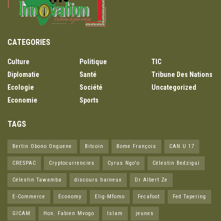
CATEGORIES
Culture
Politique
TIC
Diplomatie
Santé
Tribune Des Nations
Ecologie
Société
Uncategorized
Economie
Sports
TAGS
Bertin Obono Onguene
Bitcoin
Bome François
CAN U 17
CRESPAC
Cryptocurrencies
Cyrus Ngo'o
Célestin Bedzigui
Célestin Tawamba
discours haineux
Dr Albert Ze
E-Commerce
Economy
Elig-Mfomo
Fecafoot
Fed Tapering
GICAM
Hon. Fabien Mvogo
Islam
jeunes