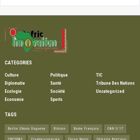
CATEGORIES
Culture
Politique
TIC
Diplomatie
Santé
Tribune Des Nations
Ecologie
Société
Uncategorized
Economie
Sports
TAGS
Bertin Obono Onguene
Bitcoin
Bome François
CAN U 17
CRESPAC
Cryptocurrencies
Cyrus Ngo'o
Célestin Bedzigui