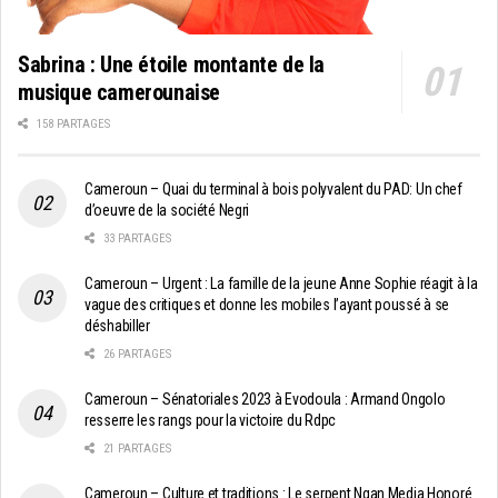
Sabrina : Une étoile montante de la
musique camerounaise
158 PARTAGES
Cameroun – Quai du terminal à bois polyvalent du PAD: Un chef
d’oeuvre de la société Negri
33 PARTAGES
Cameroun – Urgent : La famille de la jeune Anne Sophie réagit à la
vague des critiques et donne les mobiles l’ayant poussé à se
déshabiller
26 PARTAGES
Cameroun – Sénatoriales 2023 à Evodoula : Armand Ongolo
resserre les rangs pour la victoire du Rdpc
21 PARTAGES
Cameroun – Culture et traditions : Le serpent Ngan Medja Honoré