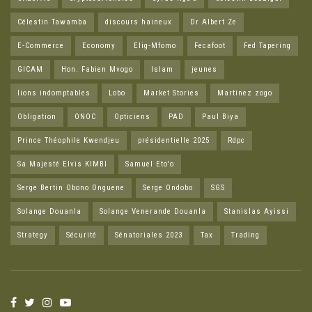
Célestin Tawamba
discours haineux
Dr Albert Ze
E-Commerce
Economy
Elig-Mfomo
Fecafoot
Fed Tapering
GICAM
Hon. Fabien Mvogo
Islam
jeunes
lions indomptables
Lobo
Market Stories
Martinez zogo
Obligation
ONOC
Opticiens
PAD
Paul Biya
Prince Théophile Kwendjeu
présidentielle 2025
Rdpc
Sa Majesté Elvis KIMBI
Samuel Eto'o
Serge Bertin Obono Onguene
Serge Ondobo
SGS
Solange Douanla
Solange Venerande Douanla
Stanislas Ayissi
Strategy
Sécurité
Sénatoriales 2023
Tax
Trading