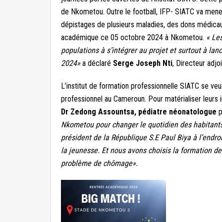
de Nkometou. Outre le football, IFP- SIATC va mener
dépistages de plusieurs maladies, des dons médicaux
académique ce 05 octobre 2024 à Nkometou.
« Le
populations à s’intégrer au projet et surtout à la
2024»
a déclaré
Serge Joseph Nti
, Directeur adjo
L’institut de formation professionnelle SIATC se ve
professionnel au Cameroun. Pour matérialiser leurs 
Dr Zedong Assountsa, pédiatre néonatologue
p
Nkometou pour changer le quotidien des habitants
président de la République S.E Paul Biya à l’endro
la jeunesse. Et nous avons choisis la formation d
problème de chômage».