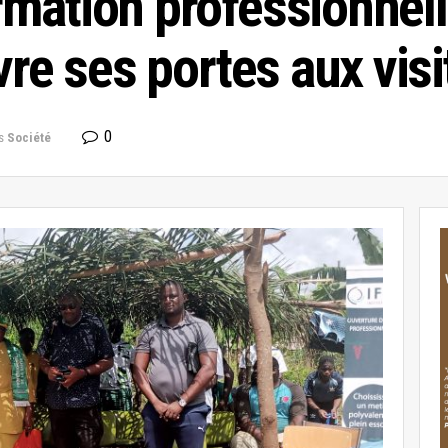
ation professionnelle
re ses portes aux visi
0
s
Société