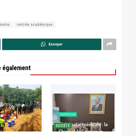
metou
rentrée académique
Envoyer
re également
SOCIÉTÉ