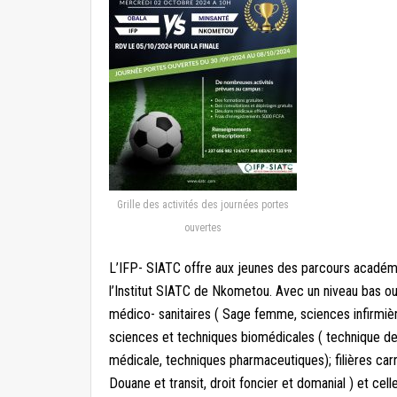
Grille des activités des journées portes
ouvertes
L’IFP- SIATC offre aux jeunes des parcours académ
l’Institut SIATC de Nkometou. Avec un niveau bas ou
médico- sanitaires ( Sage femme, sciences infirmièr
sciences et techniques biomédicales ( technique de 
médicale, techniques pharmaceutiques); filières carri
Douane et transit, droit foncier et domanial ) et ce