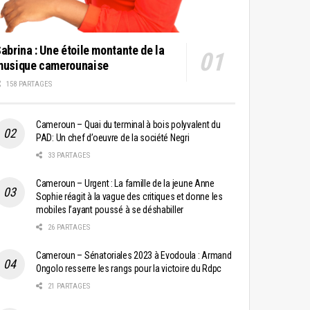
abrina : Une étoile montante de la
musique camerounaise
158 PARTAGES
Cameroun – Quai du terminal à bois polyvalent du
PAD: Un chef d’oeuvre de la société Negri
33 PARTAGES
Cameroun – Urgent : La famille de la jeune Anne
Sophie réagit à la vague des critiques et donne les
mobiles l’ayant poussé à se déshabiller
26 PARTAGES
Cameroun – Sénatoriales 2023 à Evodoula : Armand
Ongolo resserre les rangs pour la victoire du Rdpc
21 PARTAGES