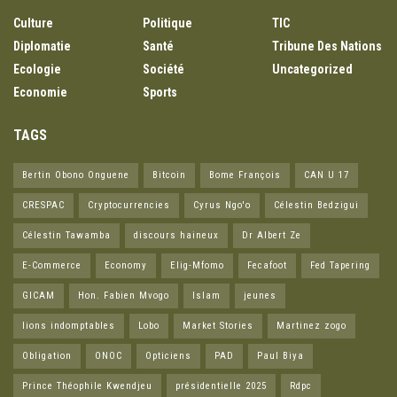
Culture
Politique
TIC
Diplomatie
Santé
Tribune Des Nations
Ecologie
Société
Uncategorized
Economie
Sports
TAGS
Bertin Obono Onguene
Bitcoin
Bome François
CAN U 17
CRESPAC
Cryptocurrencies
Cyrus Ngo'o
Célestin Bedzigui
Célestin Tawamba
discours haineux
Dr Albert Ze
E-Commerce
Economy
Elig-Mfomo
Fecafoot
Fed Tapering
GICAM
Hon. Fabien Mvogo
Islam
jeunes
lions indomptables
Lobo
Market Stories
Martinez zogo
Obligation
ONOC
Opticiens
PAD
Paul Biya
Prince Théophile Kwendjeu
présidentielle 2025
Rdpc