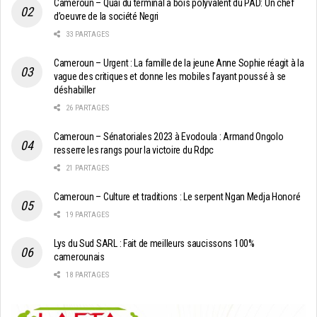
Cameroun – Quai du terminal à bois polyvalent du PAD: Un chef
d’oeuvre de la société Negri
33 PARTAGES
Cameroun – Urgent : La famille de la jeune Anne Sophie réagit à la
vague des critiques et donne les mobiles l’ayant poussé à se
déshabiller
26 PARTAGES
Cameroun – Sénatoriales 2023 à Evodoula : Armand Ongolo
resserre les rangs pour la victoire du Rdpc
21 PARTAGES
Cameroun – Culture et traditions : Le serpent Ngan Medja Honoré
19 PARTAGES
Lys du Sud SARL : Fait de meilleurs saucissons 100%
camerounais
18 PARTAGES