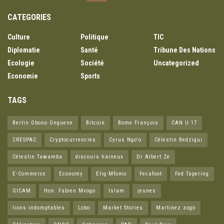
CATEGORIES
Culture
Politique
TIC
Diplomatie
Santé
Tribune Des Nations
Ecologie
Société
Uncategorized
Economie
Sports
TAGS
Bertin Obono Onguene
Bitcoin
Bome François
CAN U 17
CRESPAC
Cryptocurrencies
Cyrus Ngo'o
Célestin Bedzigui
Célestin Tawamba
discours haineux
Dr Albert Ze
E-Commerce
Economy
Elig-Mfomo
Fecafoot
Fed Tapering
GICAM
Hon. Fabien Mvogo
Islam
jeunes
lions indomptables
Lobo
Market Stories
Martinez zogo