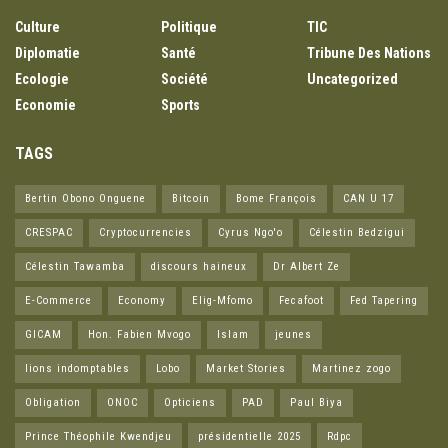
CATEGORIES
Culture
Politique
TIC
Diplomatie
Santé
Tribune Des Nations
Ecologie
Société
Uncategorized
Economie
Sports
TAGS
Bertin Obono Onguene
Bitcoin
Bome François
CAN U 17
CRESPAC
Cryptocurrencies
Cyrus Ngo'o
Célestin Bedzigui
Célestin Tawamba
discours haineux
Dr Albert Ze
E-Commerce
Economy
Elig-Mfomo
Fecafoot
Fed Tapering
GICAM
Hon. Fabien Mvogo
Islam
jeunes
lions indomptables
Lobo
Market Stories
Martinez zogo