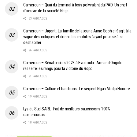
Cameroun – Quai du terminal à bois polyvalent du PAD: Un chef
d’oeuvre de la société Negri
33 PARTAGES
Cameroun – Urgent : La famille de la jeune Anne Sophie réagit à la
vague des critiques et donne les mobiles l’ayant poussé à se
déshabiller
26 PARTAGES
Cameroun – Sénatoriales 2023 à Evodoula : Armand Ongolo
resserre les rangs pour la victoire du Rdpc
21 PARTAGES
Cameroun – Culture et traditions : Le serpent Ngan Medja Honoré
19 PARTAGES
Lys du Sud SARL : Fait de meilleurs saucissons 100%
camerounais
18 PARTAGES