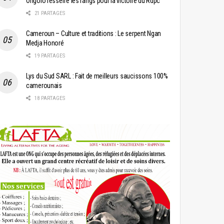
Ongolo resserre les rangs pour la victoire du Rdpc
21 PARTAGES
Cameroun – Culture et traditions : Le serpent Ngan
Medja Honoré
19 PARTAGES
Lys du Sud SARL : Fait de meilleurs saucissons 100%
camerounais
18 PARTAGES