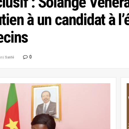
lusif : Solange Vener
ien à un candidat à l’
ecins
0
ans
Santé