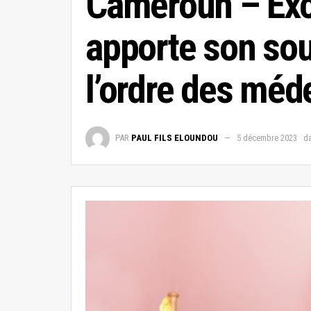
Cameroun – Exc
apporte son sout
l’ordre des méd
PAR
PAUL FILS ELOUNDOU
5 décembre 2023
d