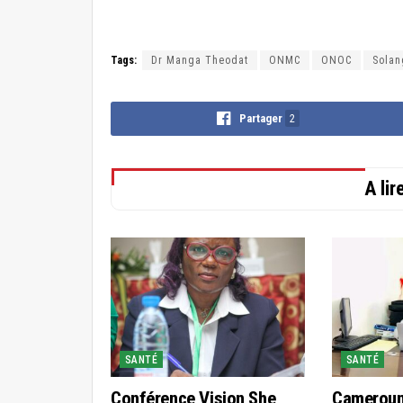
Tags:
Dr Manga Theodat
ONMC
ONOC
Solan
Partager
2
A li
SANTÉ
SANTÉ
Conférence Vision She
Cameroun