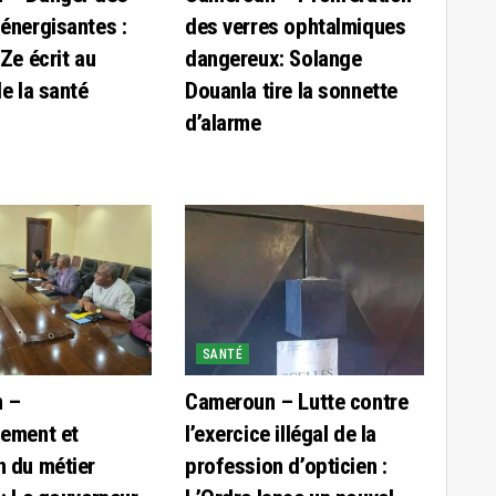
énergisantes :
des verres ophtalmiques
Ze écrit au
dangereux: Solange
de la santé
Douanla tire la sonnette
d’alarme
SANTÉ
 –
Cameroun – Lutte contre
sement et
l’exercice illégal de la
 du métier
profession d’opticien :