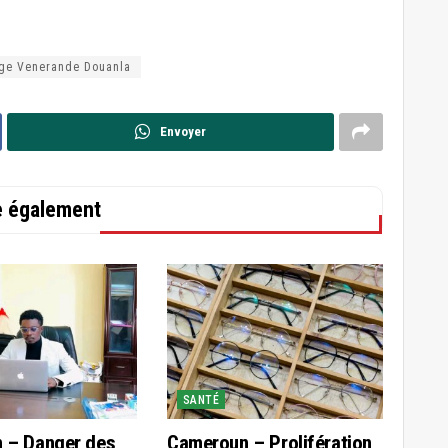
ge Venerande Douanla
Envoyer
re également
SANTÉ
 – Danger des
Cameroun – Prolifération