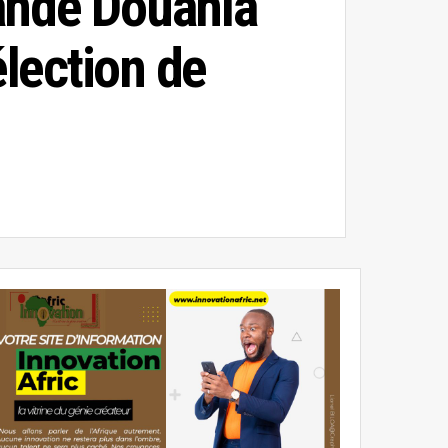
ande Douanla
élection de