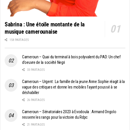
Sabrina : Une étoile montante de la
musique camerounaise
158 PARTAGES
Cameroun – Quai du terminal à bois polyvalent du PAD: Un chef
d’oeuvre de la société Negri
33 PARTAGES
Cameroun – Urgent : La famille de la jeune Anne Sophie réagit à la
vague des critiques et donne les mobiles l’ayant poussé à se
déshabiller
26 PARTAGES
Cameroun – Sénatoriales 2023 à Evodoula : Armand Ongolo
resserre les rangs pour la victoire du Rdpc
21 PARTAGES