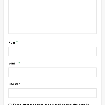
*
Nom
*
E-mail
Site web
Enregistrer mon nom, mon e-mail et mon site dans le