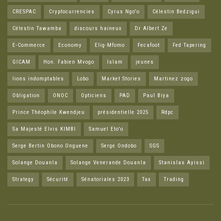
CRESPAC
Cryptocurrencies
Cyrus Ngo'o
Célestin Bedzigui
Célestin Tawamba
discours haineux
Dr Albert Ze
E-Commerce
Economy
Elig-Mfomo
Fecafoot
Fed Tapering
GICAM
Hon. Fabien Mvogo
Islam
jeunes
lions indomptables
Lobo
Market Stories
Martinez zogo
Obligation
ONOC
Opticiens
PAD
Paul Biya
Prince Théophile Kwendjeu
présidentielle 2025
Rdpc
Sa Majesté Elvis KIMBI
Samuel Eto'o
Serge Bertin Obono Onguene
Serge Ondobo
SGS
Solange Douanla
Solange Venerande Douanla
Stanislas Ayissi
Strategy
Sécurité
Sénatoriales 2023
Tax
Trading