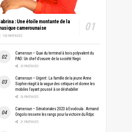
abrina : Une étoile montante de la
musique camerounaise
158 PARTAGES
Cameroun – Quai du terminal à bois polyvalent du
PAD: Un chef d’oeuvre de la société Negri
33 PARTAGES
Cameroun – Urgent : La famille de la jeune Anne
Sophie réagit à la vague des critiques et donne les
mobiles l’ayant poussé à se déshabiller
26 PARTAGES
Cameroun – Sénatoriales 2023 à Evodoula : Armand
Ongolo resserre les rangs pour la victoire du Rdpc
21 PARTAGES