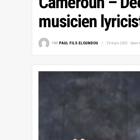
Cameroun – Déco
musicien lyricis
PAR
PAUL FILS ELOUNDOU
29 mars 2023
dans