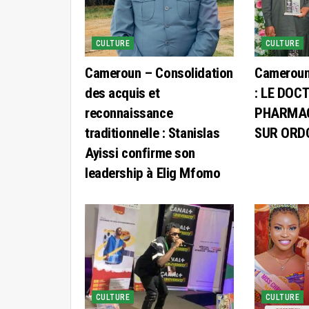
CULTURE
CULTURE
Cameroun – Consolidation
Cameroun
des acquis et
: LE DOC
reconnaissance
PHARMAC
traditionnelle : Stanislas
SUR ORD
Ayissi confirme son
leadership à Elig Mfomo
CULTURE
CULTURE