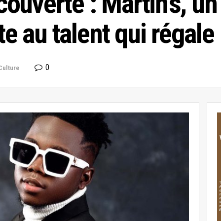
uverte : Martin’s, un 
te au talent qui régale
0
Culture