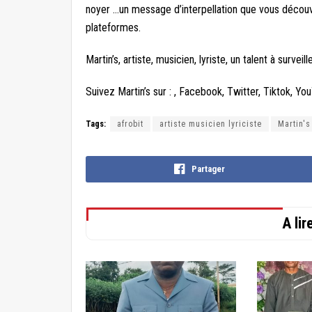
noyer …un message d’interpellation que vous découvr
plateformes.
Martin’s, artiste, musicien, lyriste, un talent à surveil
Suivez Martin’s sur : , Facebook, Twitter, Tiktok, Yo
Tags:
afrobit
artiste musicien lyriciste
Martin's
Partager
A li