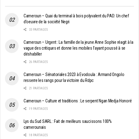
Cameroun – Quai du terminal à bois polyvalent du PAD: Un chef
d’oeuvre de la société Negri
33 PARTAGES
Cameroun – Urgent : La famille de la jeune Anne Sophie réagit à la
vague des critiques et donne les mobiles l’ayant poussé à se
déshabiller
26 PARTAGES
Cameroun – Sénatoriales 2023 à Evodoula : Armand Ongolo
resserre les rangs pour la victoire du Rdpc
21 PARTAGES
Cameroun – Culture et traditions : Le serpent Ngan Medja Honoré
19 PARTAGES
Lys du Sud SARL : Fait de meilleurs saucissons 100%
camerounais
18 PARTAGES