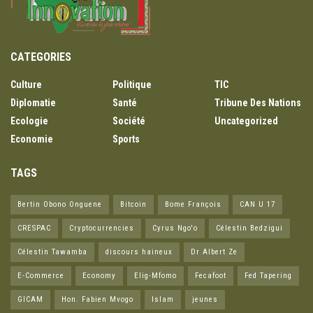
CATEGORIES
Culture
Politique
TIC
Diplomatie
Santé
Tribune Des Nations
Ecologie
Société
Uncategorized
Economie
Sports
TAGS
Bertin Obono Onguene
Bitcoin
Bome François
CAN U 17
CRESPAC
Cryptocurrencies
Cyrus Ngo'o
Célestin Bedzigui
Célestin Tawamba
discours haineux
Dr Albert Ze
E-Commerce
Economy
Elig-Mfomo
Fecafoot
Fed Tapering
GICAM
Hon. Fabien Mvogo
Islam
jeunes