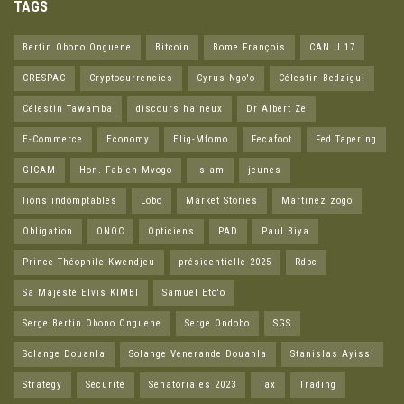
TAGS
Bertin Obono Onguene
Bitcoin
Bome François
CAN U 17
CRESPAC
Cryptocurrencies
Cyrus Ngo'o
Célestin Bedzigui
Célestin Tawamba
discours haineux
Dr Albert Ze
E-Commerce
Economy
Elig-Mfomo
Fecafoot
Fed Tapering
GICAM
Hon. Fabien Mvogo
Islam
jeunes
lions indomptables
Lobo
Market Stories
Martinez zogo
Obligation
ONOC
Opticiens
PAD
Paul Biya
Prince Théophile Kwendjeu
présidentielle 2025
Rdpc
Sa Majesté Elvis KIMBI
Samuel Eto'o
Serge Bertin Obono Onguene
Serge Ondobo
SGS
Solange Douanla
Solange Venerande Douanla
Stanislas Ayissi
Strategy
Sécurité
Sénatoriales 2023
Tax
Trading