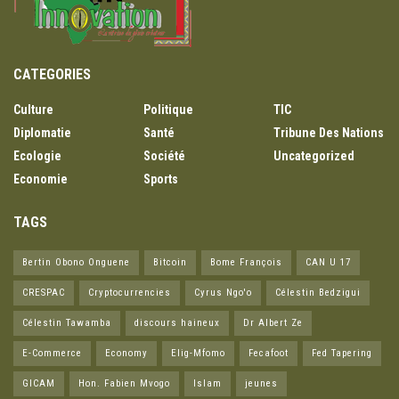
CATEGORIES
Culture
Politique
TIC
Diplomatie
Santé
Tribune Des Nations
Ecologie
Société
Uncategorized
Economie
Sports
TAGS
Bertin Obono Onguene
Bitcoin
Bome François
CAN U 17
CRESPAC
Cryptocurrencies
Cyrus Ngo'o
Célestin Bedzigui
Célestin Tawamba
discours haineux
Dr Albert Ze
E-Commerce
Economy
Elig-Mfomo
Fecafoot
Fed Tapering
GICAM
Hon. Fabien Mvogo
Islam
jeunes