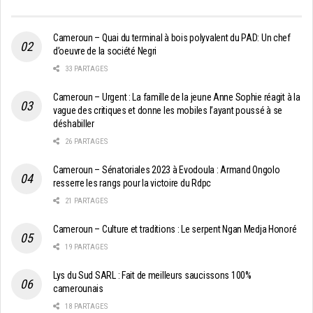
Cameroun – Quai du terminal à bois polyvalent du PAD: Un chef
d’oeuvre de la société Negri
33 PARTAGES
Cameroun – Urgent : La famille de la jeune Anne Sophie réagit à la
vague des critiques et donne les mobiles l’ayant poussé à se
déshabiller
26 PARTAGES
Cameroun – Sénatoriales 2023 à Evodoula : Armand Ongolo
resserre les rangs pour la victoire du Rdpc
21 PARTAGES
Cameroun – Culture et traditions : Le serpent Ngan Medja Honoré
19 PARTAGES
Lys du Sud SARL : Fait de meilleurs saucissons 100%
camerounais
18 PARTAGES