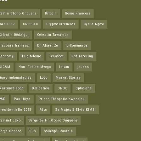
Bertin Obono Onguene
Bitcoin
Bome François
CAN U 17
CRESPAC
Cryptocurrencies
Cyrus Ngo'o
Célestin Bedzigui
Célestin Tawamba
discours haineux
Dr Albert Ze
E-Commerce
Economy
Elig-Mfomo
Fecafoot
Fed Tapering
GICAM
Hon. Fabien Mvogo
Islam
jeunes
lions indomptables
Lobo
Market Stories
Martinez zogo
Obligation
ONOC
Opticiens
PAD
Paul Biya
Prince Théophile Kwendjeu
présidentielle 2025
Rdpc
Sa Majesté Elvis KIMBI
Samuel Eto'o
Serge Bertin Obono Onguene
Serge Ondobo
SGS
Solange Douanla