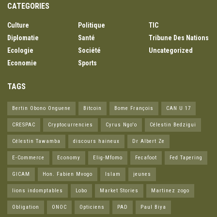
CATEGORIES
Culture
Politique
TIC
Diplomatie
Santé
Tribune Des Nations
Ecologie
Société
Uncategorized
Economie
Sports
TAGS
Bertin Obono Onguene
Bitcoin
Bome François
CAN U 17
CRESPAC
Cryptocurrencies
Cyrus Ngo'o
Célestin Bedzigui
Célestin Tawamba
discours haineux
Dr Albert Ze
E-Commerce
Economy
Elig-Mfomo
Fecafoot
Fed Tapering
GICAM
Hon. Fabien Mvogo
Islam
jeunes
lions indomptables
Lobo
Market Stories
Martinez zogo
Obligation
ONOC
Opticiens
PAD
Paul Biya