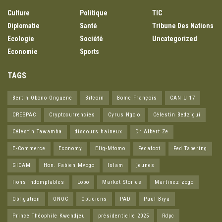
Culture
Politique
TIC
Diplomatie
Santé
Tribune Des Nations
Ecologie
Société
Uncategorized
Economie
Sports
TAGS
Bertin Obono Onguene
Bitcoin
Bome François
CAN U 17
CRESPAC
Cryptocurrencies
Cyrus Ngo'o
Célestin Bedzigui
Célestin Tawamba
discours haineux
Dr Albert Ze
E-Commerce
Economy
Elig-Mfomo
Fecafoot
Fed Tapering
GICAM
Hon. Fabien Mvogo
Islam
jeunes
lions indomptables
Lobo
Market Stories
Martinez zogo
Obligation
ONOC
Opticiens
PAD
Paul Biya
Prince Théophile Kwendjeu
présidentielle 2025
Rdpc