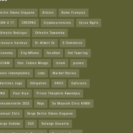
Bertin Obono Onguene
Bitcoin
Bome François
CAN U 17
CRESPAC
Cryptocurrencies
Cyrus Ngo'o
Célestin Bedzigui
Célestin Tawamba
discours haineux
Dr Albert Ze
E-Commerce
Economy
Elig-Mfomo
Fecafoot
Fed Tapering
GICAM
Hon. Fabien Mvogo
Islam
jeunes
lions indomptables
Lobo
Market Stories
Martinez zogo
Obligation
ONOC
Opticiens
PAD
Paul Biya
Prince Théophile Kwendjeu
présidentielle 2025
Rdpc
Sa Majesté Elvis KIMBI
Samuel Eto'o
Serge Bertin Obono Onguene
Serge Ondobo
SGS
Solange Douanla