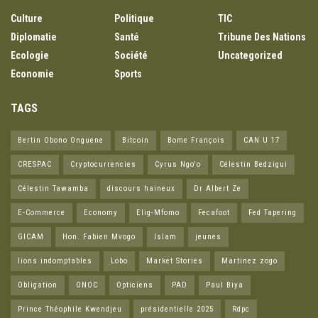
Culture
Politique
TIC
Diplomatie
Santé
Tribune Des Nations
Ecologie
Société
Uncategorized
Economie
Sports
TAGS
Bertin Obono Onguene
Bitcoin
Bome François
CAN U 17
CRESPAC
Cryptocurrencies
Cyrus Ngo'o
Célestin Bedzigui
Célestin Tawamba
discours haineux
Dr Albert Ze
E-Commerce
Economy
Elig-Mfomo
Fecafoot
Fed Tapering
GICAM
Hon. Fabien Mvogo
Islam
jeunes
lions indomptables
Lobo
Market Stories
Martinez zogo
Obligation
ONOC
Opticiens
PAD
Paul Biya
Prince Théophile Kwendjeu
présidentielle 2025
Rdpc