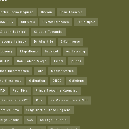
Bertin Obono Onguene
Bitcoin
Bome François
CAN U 17
CRESPAC
Cryptocurrencies
Cyrus Ngo'o
Célestin Bedzigui
Célestin Tawamba
discours haineux
Dr Albert Ze
E-Commerce
Economy
Elig-Mfomo
Fecafoot
Fed Tapering
GICAM
Hon. Fabien Mvogo
Islam
jeunes
lions indomptables
Lobo
Market Stories
Martinez zogo
Obligation
ONOC
Opticiens
PAD
Paul Biya
Prince Théophile Kwendjeu
présidentielle 2025
Rdpc
Sa Majesté Elvis KIMBI
Samuel Eto'o
Serge Bertin Obono Onguene
Serge Ondobo
SGS
Solange Douanla