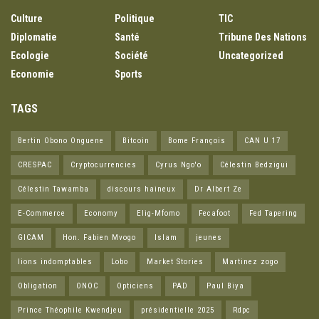
Culture
Politique
TIC
Diplomatie
Santé
Tribune Des Nations
Ecologie
Société
Uncategorized
Economie
Sports
TAGS
Bertin Obono Onguene
Bitcoin
Bome François
CAN U 17
CRESPAC
Cryptocurrencies
Cyrus Ngo'o
Célestin Bedzigui
Célestin Tawamba
discours haineux
Dr Albert Ze
E-Commerce
Economy
Elig-Mfomo
Fecafoot
Fed Tapering
GICAM
Hon. Fabien Mvogo
Islam
jeunes
lions indomptables
Lobo
Market Stories
Martinez zogo
Obligation
ONOC
Opticiens
PAD
Paul Biya
Prince Théophile Kwendjeu
présidentielle 2025
Rdpc