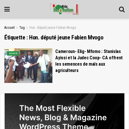
Accueil
Tag
Hon. député jeune Fabien Mvogo
Étiquette :
Hon. député jeune Fabien Mvogo
Cameroun- Elig- Mfomo : Stanislas
SOCIÉTÉ
Ayissi et la Judec Coop- CA offrent
les semences de maïs aux
agriculteurs