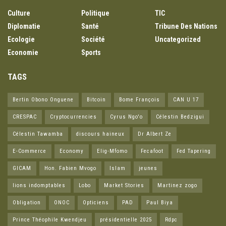
Culture
Politique
TIC
Diplomatie
Santé
Tribune Des Nations
Ecologie
Société
Uncategorized
Economie
Sports
TAGS
Bertin Obono Onguene
Bitcoin
Bome François
CAN U 17
CRESPAC
Cryptocurrencies
Cyrus Ngo'o
Célestin Bedzigui
Célestin Tawamba
discours haineux
Dr Albert Ze
E-Commerce
Economy
Elig-Mfomo
Fecafoot
Fed Tapering
GICAM
Hon. Fabien Mvogo
Islam
jeunes
lions indomptables
Lobo
Market Stories
Martinez zogo
Obligation
ONOC
Opticiens
PAD
Paul Biya
Prince Théophile Kwendjeu
présidentielle 2025
Rdpc