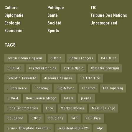
Culture
Politique
TIC
Diplomatie
Santé
Tribune Des Nations
Ecologie
Société
Uncategorized
Economie
Sports
TAGS
Bertin Obono Onguene
Bitcoin
Bome François
CAN U 17
CRESPAC
Cryptocurrencies
Cyrus Ngo'o
Célestin Bedzigui
Célestin Tawamba
discours haineux
Dr Albert Ze
E-Commerce
Economy
Elig-Mfomo
Fecafoot
Fed Tapering
GICAM
Hon. Fabien Mvogo
Islam
jeunes
lions indomptables
Lobo
Market Stories
Martinez zogo
Obligation
ONOC
Opticiens
PAD
Paul Biya
Prince Théophile Kwendjeu
présidentielle 2025
Rdpc