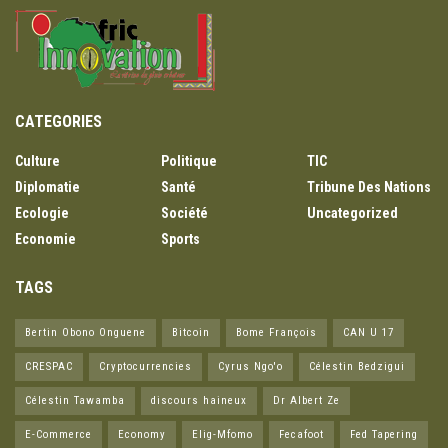
CATEGORIES
Culture
Politique
TIC
Diplomatie
Santé
Tribune Des Nations
Ecologie
Société
Uncategorized
Economie
Sports
TAGS
Bertin Obono Onguene
Bitcoin
Bome François
CAN U 17
CRESPAC
Cryptocurrencies
Cyrus Ngo'o
Célestin Bedzigui
Célestin Tawamba
discours haineux
Dr Albert Ze
E-Commerce
Economy
Elig-Mfomo
Fecafoot
Fed Tapering