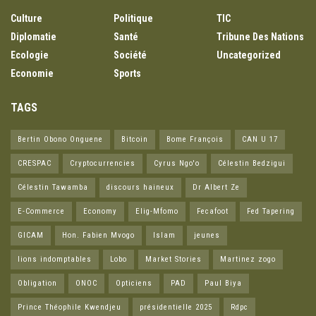
Culture
Politique
TIC
Diplomatie
Santé
Tribune Des Nations
Ecologie
Société
Uncategorized
Economie
Sports
TAGS
Bertin Obono Onguene
Bitcoin
Bome François
CAN U 17
CRESPAC
Cryptocurrencies
Cyrus Ngo'o
Célestin Bedzigui
Célestin Tawamba
discours haineux
Dr Albert Ze
E-Commerce
Economy
Elig-Mfomo
Fecafoot
Fed Tapering
GICAM
Hon. Fabien Mvogo
Islam
jeunes
lions indomptables
Lobo
Market Stories
Martinez zogo
Obligation
ONOC
Opticiens
PAD
Paul Biya
Prince Théophile Kwendjeu
présidentielle 2025
Rdpc