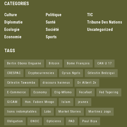
CATEGORIES
Culture
Politique
TIC
Diplomatie
Santé
Tribune Des Nations
Ecologie
Société
Uncategorized
Economie
Sports
TAGS
Bertin Obono Onguene
Bitcoin
Bome François
CAN U 17
CRESPAC
Cryptocurrencies
Cyrus Ngo'o
Célestin Bedzigui
Célestin Tawamba
discours haineux
Dr Albert Ze
E-Commerce
Economy
Elig-Mfomo
Fecafoot
Fed Tapering
GICAM
Hon. Fabien Mvogo
Islam
jeunes
lions indomptables
Lobo
Market Stories
Martinez zogo
Obligation
ONOC
Opticiens
PAD
Paul Biya