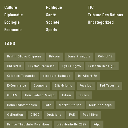
Culture
Politique
TIC
Diplomatie
Santé
Tribune Des Nations
Ecologie
Société
Uncategorized
Economie
Sports
TAGS
Bertin Obono Onguene
Bitcoin
Bome François
CAN U 17
CRESPAC
Cryptocurrencies
Cyrus Ngo'o
Célestin Bedzigui
Célestin Tawamba
discours haineux
Dr Albert Ze
E-Commerce
Economy
Elig-Mfomo
Fecafoot
Fed Tapering
GICAM
Hon. Fabien Mvogo
Islam
jeunes
lions indomptables
Lobo
Market Stories
Martinez zogo
Obligation
ONOC
Opticiens
PAD
Paul Biya
Prince Théophile Kwendjeu
présidentielle 2025
Rdpc