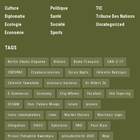
Culture
Politique
TIC
Diplomatie
Santé
Tribune Des Nations
Ecologie
Société
Uncategorized
Economie
Sports
TAGS
Bertin Obono Onguene
Bitcoin
Bome François
CAN U 17
CRESPAC
Cryptocurrencies
Cyrus Ngo'o
Célestin Bedzigui
Célestin Tawamba
discours haineux
Dr Albert Ze
E-Commerce
Economy
Elig-Mfomo
Fecafoot
Fed Tapering
GICAM
Hon. Fabien Mvogo
Islam
jeunes
lions indomptables
Lobo
Market Stories
Martinez zogo
Obligation
ONOC
Opticiens
PAD
Paul Biya
Prince Théophile Kwendjeu
présidentielle 2025
Rdpc