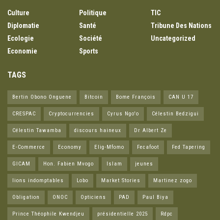
Culture
Politique
TIC
Diplomatie
Santé
Tribune Des Nations
Ecologie
Société
Uncategorized
Economie
Sports
TAGS
Bertin Obono Onguene
Bitcoin
Bome François
CAN U 17
CRESPAC
Cryptocurrencies
Cyrus Ngo'o
Célestin Bedzigui
Célestin Tawamba
discours haineux
Dr Albert Ze
E-Commerce
Economy
Elig-Mfomo
Fecafoot
Fed Tapering
GICAM
Hon. Fabien Mvogo
Islam
jeunes
lions indomptables
Lobo
Market Stories
Martinez zogo
Obligation
ONOC
Opticiens
PAD
Paul Biya
Prince Théophile Kwendjeu
présidentielle 2025
Rdpc