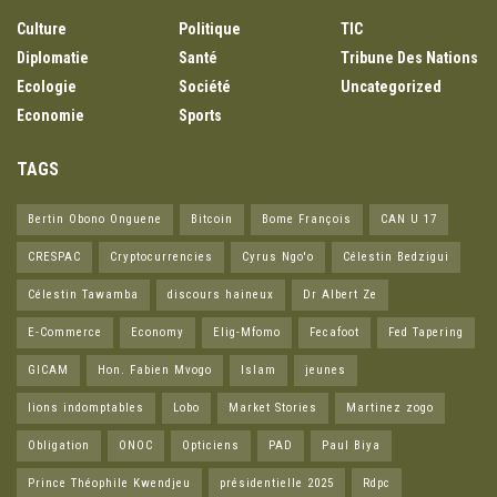
Culture
Politique
TIC
Diplomatie
Santé
Tribune Des Nations
Ecologie
Société
Uncategorized
Economie
Sports
TAGS
Bertin Obono Onguene
Bitcoin
Bome François
CAN U 17
CRESPAC
Cryptocurrencies
Cyrus Ngo'o
Célestin Bedzigui
Célestin Tawamba
discours haineux
Dr Albert Ze
E-Commerce
Economy
Elig-Mfomo
Fecafoot
Fed Tapering
GICAM
Hon. Fabien Mvogo
Islam
jeunes
lions indomptables
Lobo
Market Stories
Martinez zogo
Obligation
ONOC
Opticiens
PAD
Paul Biya
Prince Théophile Kwendjeu
présidentielle 2025
Rdpc