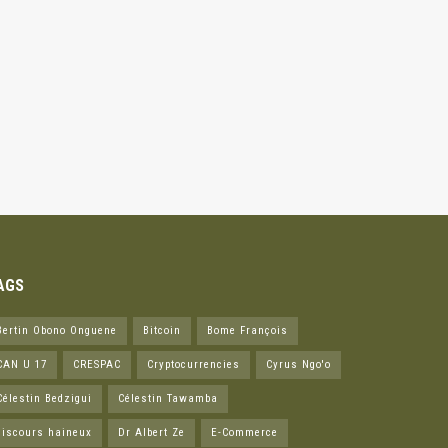
AGS
Bertin Obono Onguene
Bitcoin
Bome François
CAN U 17
CRESPAC
Cryptocurrencies
Cyrus Ngo'o
Célestin Bedzigui
Célestin Tawamba
discours haineux
Dr Albert Ze
E-Commerce