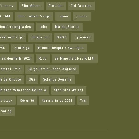
Economy
Elig-Mfomo
Fecafoot
Fed Tapering
GICAM
Hon. Fabien Mvogo
Islam
jeunes
lions indomptables
Lobo
Market Stories
Martinez zogo
Obligation
ONOC
Opticiens
PAD
Paul Biya
Prince Théophile Kwendjeu
présidentielle 2025
Rdpc
Sa Majesté Elvis KIMBI
Samuel Eto'o
Serge Bertin Obono Onguene
Serge Ondobo
SGS
Solange Douanla
Solange Venerande Douanla
Stanislas Ayissi
Strategy
Sécurité
Sénatoriales 2023
Tax
Trading