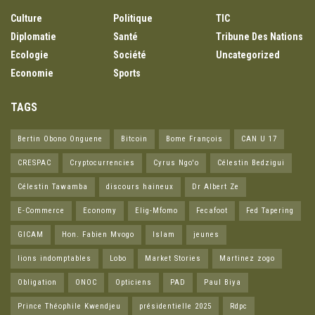
Culture
Politique
TIC
Diplomatie
Santé
Tribune Des Nations
Ecologie
Société
Uncategorized
Economie
Sports
TAGS
Bertin Obono Onguene
Bitcoin
Bome François
CAN U 17
CRESPAC
Cryptocurrencies
Cyrus Ngo'o
Célestin Bedzigui
Célestin Tawamba
discours haineux
Dr Albert Ze
E-Commerce
Economy
Elig-Mfomo
Fecafoot
Fed Tapering
GICAM
Hon. Fabien Mvogo
Islam
jeunes
lions indomptables
Lobo
Market Stories
Martinez zogo
Obligation
ONOC
Opticiens
PAD
Paul Biya
Prince Théophile Kwendjeu
présidentielle 2025
Rdpc