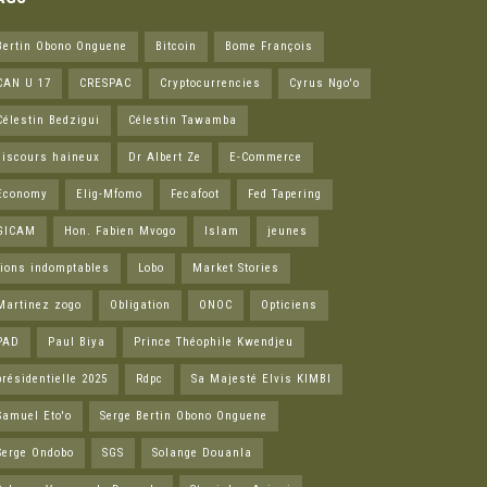
Bertin Obono Onguene
Bitcoin
Bome François
CAN U 17
CRESPAC
Cryptocurrencies
Cyrus Ngo'o
Célestin Bedzigui
Célestin Tawamba
discours haineux
Dr Albert Ze
E-Commerce
Economy
Elig-Mfomo
Fecafoot
Fed Tapering
GICAM
Hon. Fabien Mvogo
Islam
jeunes
lions indomptables
Lobo
Market Stories
Martinez zogo
Obligation
ONOC
Opticiens
PAD
Paul Biya
Prince Théophile Kwendjeu
présidentielle 2025
Rdpc
Sa Majesté Elvis KIMBI
Samuel Eto'o
Serge Bertin Obono Onguene
Serge Ondobo
SGS
Solange Douanla