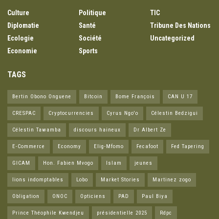
Culture
Politique
TIC
Diplomatie
Santé
Tribune Des Nations
Ecologie
Société
Uncategorized
Economie
Sports
TAGS
Bertin Obono Onguene
Bitcoin
Bome François
CAN U 17
CRESPAC
Cryptocurrencies
Cyrus Ngo'o
Célestin Bedzigui
Célestin Tawamba
discours haineux
Dr Albert Ze
E-Commerce
Economy
Elig-Mfomo
Fecafoot
Fed Tapering
GICAM
Hon. Fabien Mvogo
Islam
jeunes
lions indomptables
Lobo
Market Stories
Martinez zogo
Obligation
ONOC
Opticiens
PAD
Paul Biya
Prince Théophile Kwendjeu
présidentielle 2025
Rdpc