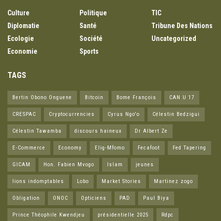
Culture
Politique
TIC
Diplomatie
Santé
Tribune Des Nations
Ecologie
Société
Uncategorized
Economie
Sports
TAGS
Bertin Obono Onguene
Bitcoin
Bome François
CAN U 17
CRESPAC
Cryptocurrencies
Cyrus Ngo'o
Célestin Bedzigui
Célestin Tawamba
discours haineux
Dr Albert Ze
E-Commerce
Economy
Elig-Mfomo
Fecafoot
Fed Tapering
GICAM
Hon. Fabien Mvogo
Islam
jeunes
lions indomptables
Lobo
Market Stories
Martinez zogo
Obligation
ONOC
Opticiens
PAD
Paul Biya
Prince Théophile Kwendjeu
présidentielle 2025
Rdpc