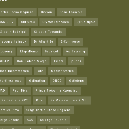
Bertin Obono Onguene
Bitcoin
Bome François
CAN U 17
CRESPAC
Cryptocurrencies
Cyrus Ngo'o
Célestin Bedzigui
Célestin Tawamba
discours haineux
Dr Albert Ze
E-Commerce
Economy
Elig-Mfomo
Fecafoot
Fed Tapering
GICAM
Hon. Fabien Mvogo
Islam
jeunes
lions indomptables
Lobo
Market Stories
Martinez zogo
Obligation
ONOC
Opticiens
PAD
Paul Biya
Prince Théophile Kwendjeu
présidentielle 2025
Rdpc
Sa Majesté Elvis KIMBI
Samuel Eto'o
Serge Bertin Obono Onguene
Serge Ondobo
SGS
Solange Douanla