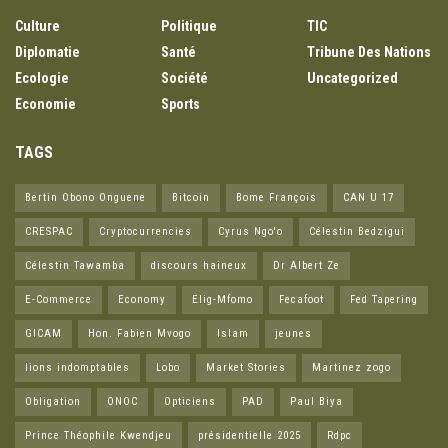
Culture
Politique
TIC
Diplomatie
Santé
Tribune Des Nations
Ecologie
Société
Uncategorized
Economie
Sports
TAGS
Bertin Obono Onguene
Bitcoin
Bome François
CAN U 17
CRESPAC
Cryptocurrencies
Cyrus Ngo'o
Célestin Bedzigui
Célestin Tawamba
discours haineux
Dr Albert Ze
E-Commerce
Economy
Elig-Mfomo
Fecafoot
Fed Tapering
GICAM
Hon. Fabien Mvogo
Islam
jeunes
lions indomptables
Lobo
Market Stories
Martinez zogo
Obligation
ONOC
Opticiens
PAD
Paul Biya
Prince Théophile Kwendjeu
présidentielle 2025
Rdpc