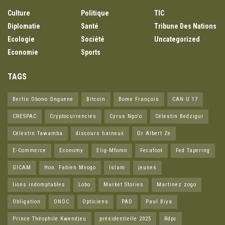
Culture
Politique
TIC
Diplomatie
Santé
Tribune Des Nations
Ecologie
Société
Uncategorized
Economie
Sports
TAGS
Bertin Obono Onguene
Bitcoin
Bome François
CAN U 17
CRESPAC
Cryptocurrencies
Cyrus Ngo'o
Célestin Bedzigui
Célestin Tawamba
discours haineux
Dr Albert Ze
E-Commerce
Economy
Elig-Mfomo
Fecafoot
Fed Tapering
GICAM
Hon. Fabien Mvogo
Islam
jeunes
lions indomptables
Lobo
Market Stories
Martinez zogo
Obligation
ONOC
Opticiens
PAD
Paul Biya
Prince Théophile Kwendjeu
présidentielle 2025
Rdpc