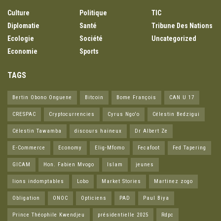
Culture
Politique
TIC
Diplomatie
Santé
Tribune Des Nations
Ecologie
Société
Uncategorized
Economie
Sports
TAGS
Bertin Obono Onguene
Bitcoin
Bome François
CAN U 17
CRESPAC
Cryptocurrencies
Cyrus Ngo'o
Célestin Bedzigui
Célestin Tawamba
discours haineux
Dr Albert Ze
E-Commerce
Economy
Elig-Mfomo
Fecafoot
Fed Tapering
GICAM
Hon. Fabien Mvogo
Islam
jeunes
lions indomptables
Lobo
Market Stories
Martinez zogo
Obligation
ONOC
Opticiens
PAD
Paul Biya
Prince Théophile Kwendjeu
présidentielle 2025
Rdpc