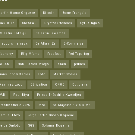
Bertin Obono Onguene
Bitcoin
Bome François
CAN U 17
CRESPAC
Cryptocurrencies
Cyrus Ngo'o
Célestin Bedzigui
Célestin Tawamba
discours haineux
Dr Albert Ze
E-Commerce
Economy
Elig-Mfomo
Fecafoot
Fed Tapering
GICAM
Hon. Fabien Mvogo
Islam
jeunes
lions indomptables
Lobo
Market Stories
Martinez zogo
Obligation
ONOC
Opticiens
PAD
Paul Biya
Prince Théophile Kwendjeu
présidentielle 2025
Rdpc
Sa Majesté Elvis KIMBI
Samuel Eto'o
Serge Bertin Obono Onguene
Serge Ondobo
SGS
Solange Douanla