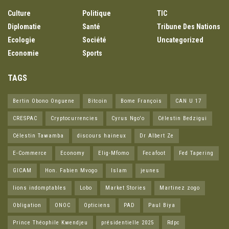
Culture
Politique
TIC
Diplomatie
Santé
Tribune Des Nations
Ecologie
Société
Uncategorized
Economie
Sports
TAGS
Bertin Obono Onguene
Bitcoin
Bome François
CAN U 17
CRESPAC
Cryptocurrencies
Cyrus Ngo'o
Célestin Bedzigui
Célestin Tawamba
discours haineux
Dr Albert Ze
E-Commerce
Economy
Elig-Mfomo
Fecafoot
Fed Tapering
GICAM
Hon. Fabien Mvogo
Islam
jeunes
lions indomptables
Lobo
Market Stories
Martinez zogo
Obligation
ONOC
Opticiens
PAD
Paul Biya
Prince Théophile Kwendjeu
présidentielle 2025
Rdpc