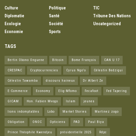
Culture
Politique
TIC
Diplomatie
Santé
Tribune Des Nations
Ecologie
Société
Uncategorized
Economie
Sports
TAGS
Bertin Obono Onguene
Bitcoin
Bome François
CAN U 17
CRESPAC
Cryptocurrencies
Cyrus Ngo'o
Célestin Bedzigui
Célestin Tawamba
discours haineux
Dr Albert Ze
E-Commerce
Economy
Elig-Mfomo
Fecafoot
Fed Tapering
GICAM
Hon. Fabien Mvogo
Islam
jeunes
lions indomptables
Lobo
Market Stories
Martinez zogo
Obligation
ONOC
Opticiens
PAD
Paul Biya
Prince Théophile Kwendjeu
présidentielle 2025
Rdpc