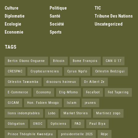
Culture
Politique
TIC
Diplomatie
Santé
Tribune Des Nations
Ecologie
Société
Uncategorized
Economie
Sports
TAGS
Bertin Obono Onguene
Bitcoin
Bome François
CAN U 17
CRESPAC
Cryptocurrencies
Cyrus Ngo'o
Célestin Bedzigui
Célestin Tawamba
discours haineux
Dr Albert Ze
E-Commerce
Economy
Elig-Mfomo
Fecafoot
Fed Tapering
GICAM
Hon. Fabien Mvogo
Islam
jeunes
lions indomptables
Lobo
Market Stories
Martinez zogo
Obligation
ONOC
Opticiens
PAD
Paul Biya
Prince Théophile Kwendjeu
présidentielle 2025
Rdpc