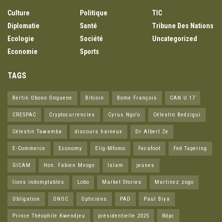
Culture
Politique
TIC
Diplomatie
Santé
Tribune Des Nations
Ecologie
Société
Uncategorized
Economie
Sports
TAGS
Bertin Obono Onguene
Bitcoin
Bome François
CAN U 17
CRESPAC
Cryptocurrencies
Cyrus Ngo'o
Célestin Bedzigui
Célestin Tawamba
discours haineux
Dr Albert Ze
E-Commerce
Economy
Elig-Mfomo
Fecafoot
Fed Tapering
GICAM
Hon. Fabien Mvogo
Islam
jeunes
lions indomptables
Lobo
Market Stories
Martinez zogo
Obligation
ONOC
Opticiens
PAD
Paul Biya
Prince Théophile Kwendjeu
présidentielle 2025
Rdpc