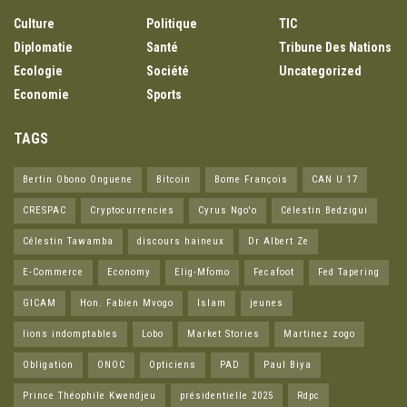
Culture
Politique
TIC
Diplomatie
Santé
Tribune Des Nations
Ecologie
Société
Uncategorized
Economie
Sports
TAGS
Bertin Obono Onguene
Bitcoin
Bome François
CAN U 17
CRESPAC
Cryptocurrencies
Cyrus Ngo'o
Célestin Bedzigui
Célestin Tawamba
discours haineux
Dr Albert Ze
E-Commerce
Economy
Elig-Mfomo
Fecafoot
Fed Tapering
GICAM
Hon. Fabien Mvogo
Islam
jeunes
lions indomptables
Lobo
Market Stories
Martinez zogo
Obligation
ONOC
Opticiens
PAD
Paul Biya
Prince Théophile Kwendjeu
présidentielle 2025
Rdpc