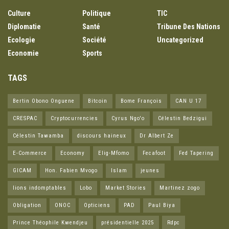
Culture
Politique
TIC
Diplomatie
Santé
Tribune Des Nations
Ecologie
Société
Uncategorized
Economie
Sports
TAGS
Bertin Obono Onguene
Bitcoin
Bome François
CAN U 17
CRESPAC
Cryptocurrencies
Cyrus Ngo'o
Célestin Bedzigui
Célestin Tawamba
discours haineux
Dr Albert Ze
E-Commerce
Economy
Elig-Mfomo
Fecafoot
Fed Tapering
GICAM
Hon. Fabien Mvogo
Islam
jeunes
lions indomptables
Lobo
Market Stories
Martinez zogo
Obligation
ONOC
Opticiens
PAD
Paul Biya
Prince Théophile Kwendjeu
présidentielle 2025
Rdpc